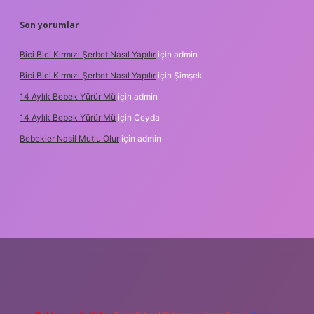
Son yorumlar
Bici Bici Kırmızı Şerbet Nasıl Yapılır
için
admin
Bici Bici Kırmızı Şerbet Nasıl Yapılır
için
Şimşek
14 Aylık Bebek Yürür Mü
için
admin
14 Aylık Bebek Yürür Mü
için
Ceyda
Bebekler Nasil Mutlu Olur
için
admin
z/