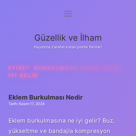
menüyü
Anasayfa
aç
Gizlilik Politikası
Güzellik ve İlham
Yasal Uyarı
Hayatına zarafet katan pratik fikirler!
Hakkımızda
ETIKET:
BURKULMAYA HANGI KREM
IYI GELIR
Eklem Burkulması Nedir
Tarih: Kasım 17, 2024
Eklem burkulmasına ne iyi gelir? Buz,
yükseltme ve bandajla kompresyon