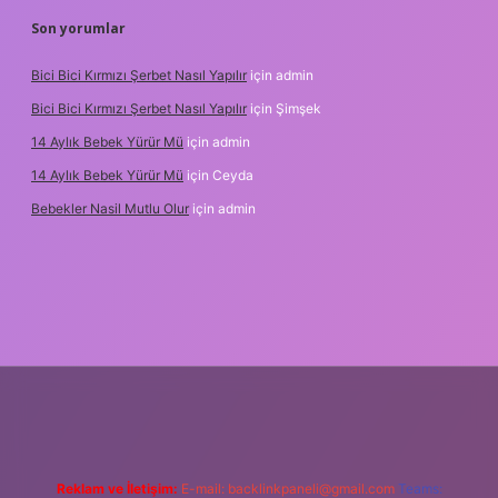
Son yorumlar
Bici Bici Kırmızı Şerbet Nasıl Yapılır
için
admin
Bici Bici Kırmızı Şerbet Nasıl Yapılır
için
Şimşek
14 Aylık Bebek Yürür Mü
için
admin
14 Aylık Bebek Yürür Mü
için
Ceyda
Bebekler Nasil Mutlu Olur
için
admin
z/
Reklam ve İletişim:
E-mail:
backlinkpaneli@gmail.com
Teams: