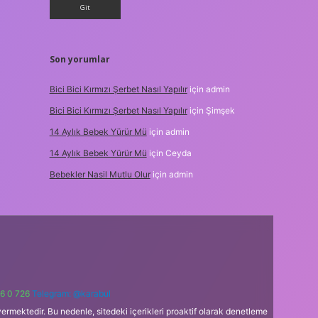
Son yorumlar
Bici Bici Kırmızı Şerbet Nasıl Yapılır
için
admin
Bici Bici Kırmızı Şerbet Nasıl Yapılır
için
Şimşek
14 Aylık Bebek Yürür Mü
için
admin
14 Aylık Bebek Yürür Mü
için
Ceyda
Bebekler Nasil Mutlu Olur
için
admin
6 0 726
Telegram: @karabul
ermektedir. Bu nedenle, sitedeki içerikleri proaktif olarak denetleme