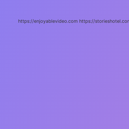
Ne
Işe
Yarar
https://enjoyablevideo.com
https://storieshotel.co