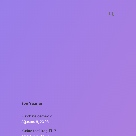
SIDEBAR
Son Yazılar
lir bahis siteleri
ilbet giriş adresi
www.betexper.xyz/
Burch ne demek ?
Ağustos 6, 2026
Kuduz testi kaç TL ?