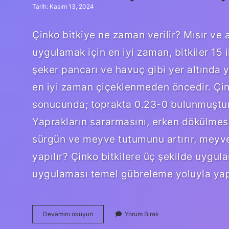
Tarih: Kasım 13, 2024
Çinko bitkiye ne zaman verilir? Mısır ve a
uygulamak için en iyi zaman, bitkiler 15
şeker pancarı ve havuç gibi yer altında y
en iyi zaman çiçeklenmeden öncedir. Çink
sonucunda; toprakta 0.23-0 bulunmuştur.
Yaprakların sararmasını, erken dökülmes
sürgün ve meyve tutumunu artırır, meyv
yapılır? Çinko bitkilere üç şekilde uygul
uygulaması temel gübreleme yoluyla yap
Bitkilerde
Devamını okuyun
Yorum Bırak
Çinko