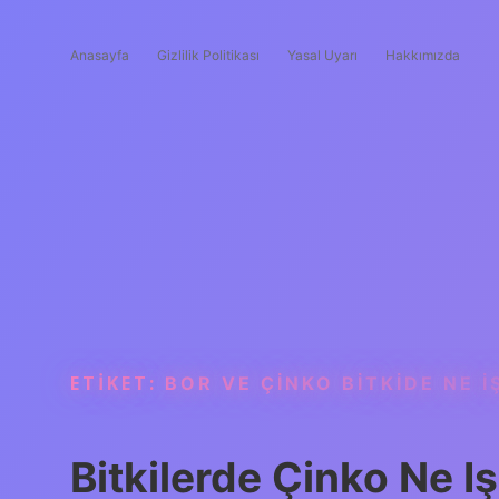
Anasayfa
Gizlilik Politikası
Yasal Uyarı
Hakkımızda
ETIKET:
BOR VE ÇINKO BITKIDE NE 
Bitkilerde Çinko Ne I