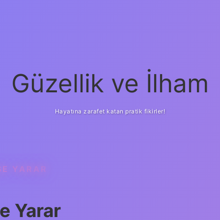
Güzellik ve İlham
Hayatına zarafet katan pratik fikirler!
IŞE YARAR
ilbet yeni giriş
güveni
şe Yarar