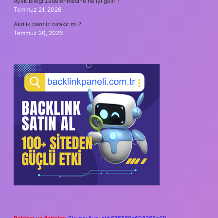
Ayak bileği zedelenmesine ne iyi gelir ?
Temmuz 21, 2026
Akrilik bant iz bırakır mı ?
Temmuz 20, 2026