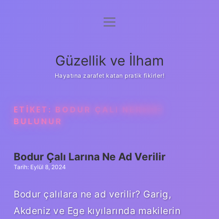
menüyü
Anasayfa
aç
Gizlilik Politikası
Güzellik ve İlham
Yasal Uyarı
Hayatına zarafet katan pratik fikirler!
Hakkımızda
ETIKET:
BODUR ÇALI NEREDE
BULUNUR
Bodur Çalı Larına Ne Ad Verilir
Tarih: Eylül 8, 2024
Bodur çalılara ne ad verilir? Garig,
Akdeniz ve Ege kıyılarında makilerin