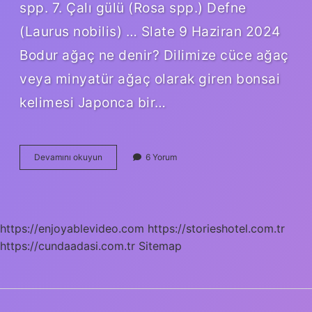
spp. 7. Çalı gülü (Rosa spp.) Defne
(Laurus nobilis) … Slate 9 Haziran 2024
Bodur ağaç ne denir? Dilimize cüce ağaç
veya minyatür ağaç olarak giren bonsai
kelimesi Japonca bir…
Bodur
Devamını okuyun
6 Yorum
Çalı
Larına
Ne
Ad
Verilir
https://enjoyablevideo.com
https://storieshotel.com.tr
https://cundaadasi.com.tr
Sitemap