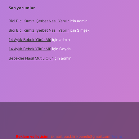
Son yorumlar
Bici Bici Kırmızı Şerbet Nasıl Yapılır
için
admin
Bici Bici Kırmızı Şerbet Nasıl Yapılır
için
Şimşek
14 Aylık Bebek Yürür Mü
için
admin
14 Aylık Bebek Yürür Mü
için
Ceyda
Bebekler Nasil Mutlu Olur
için
admin
z/
Reklam ve İletişim:
E-mail:
backlinkpaneli@gmail.com
Teams: