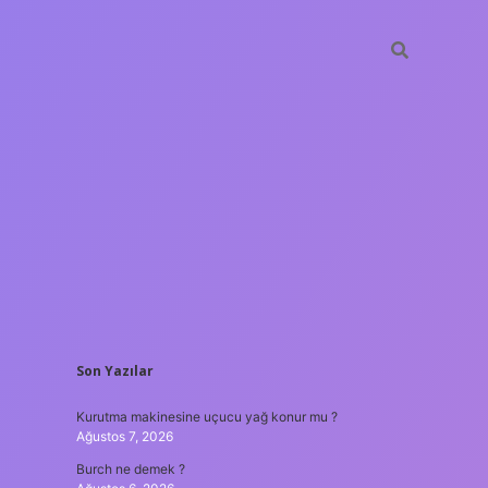
SIDEBAR
Son Yazılar
ilir bahis siteleri
ilbet giriş adresi
www.betexper.xyz/
Kurutma makinesine uçucu yağ konur mu ?
Ağustos 7, 2026
Burch ne demek ?