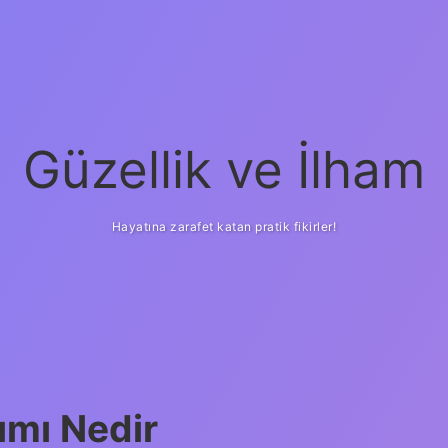
Güzellik ve İlham
Hayatına zarafet katan pratik fikirler!
ilbet yeni giriş
güven
ımı Nedir