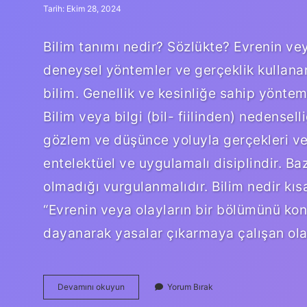
Tarih: Ekim 28, 2024
Bilim tanımı nedir? Sözlükte? Evrenin ve
deneysel yöntemler ve gerçeklik kullanar
bilim. Genellik ve kesinliğe sahip yöntem
Bilim veya bilgi (bil- fiilinden) nedense
gözlem ve düşünce yoluyla gerçekleri ve i
entelektüel ve uygulamalı disiplindir. Ba
olmadığı vurgulanmalıdır. Bilim nedir kı
“Evrenin veya olayların bir bölümünü ko
dayanarak yasalar çıkarmaya çalışan ola
Bilim
Devamını okuyun
Yorum Bırak
Kelimesinin