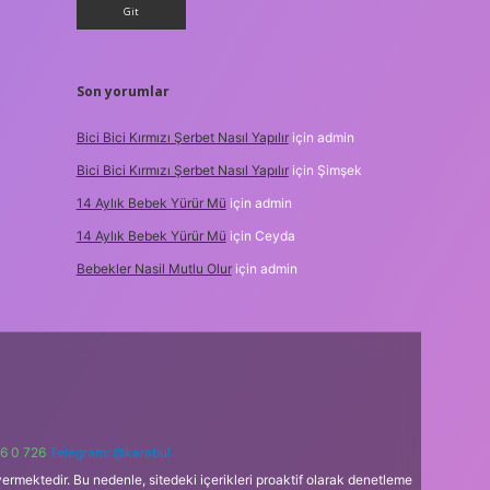
Son yorumlar
Bici Bici Kırmızı Şerbet Nasıl Yapılır
için
admin
Bici Bici Kırmızı Şerbet Nasıl Yapılır
için
Şimşek
14 Aylık Bebek Yürür Mü
için
admin
14 Aylık Bebek Yürür Mü
için
Ceyda
Bebekler Nasil Mutlu Olur
için
admin
6 0 726
Telegram: @karabul
ermektedir. Bu nedenle, sitedeki içerikleri proaktif olarak denetleme