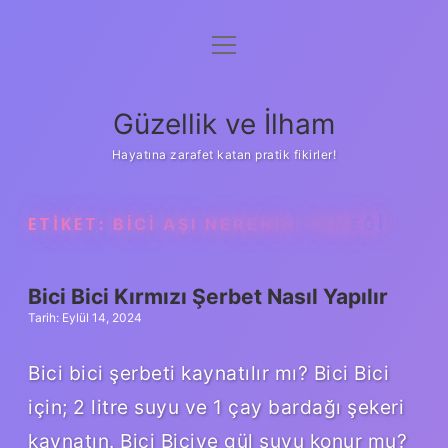
menüyü
Anasayfa
aç
Gizlilik Politikası
Güzellik ve İlham
Yasal Uyarı
Hayatına zarafet katan pratik fikirler!
Hakkımızda
ETIKET:
BICI AŞI NERENIN YEMEĞI
Bici Bici Kırmızı Şerbet Nasıl Yapılır
Tarih: Eylül 14, 2024
Bici bici şerbeti kaynatılır mı? Bici Bici
için; 2 litre suyu ve 1 çay bardağı şekeri
kaynatın. Bici Biciye gül suyu konur mu?