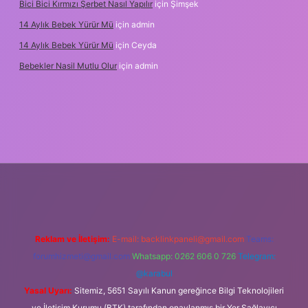
Bici Bici Kırmızı Şerbet Nasıl Yapılır
için
Şimşek
14 Aylık Bebek Yürür Mü
için
admin
14 Aylık Bebek Yürür Mü
için
Ceyda
Bebekler Nasil Mutlu Olur
için
admin
xyz/
Reklam ve İletişim:
E-mail:
backlinkpaneli@gmail.com
Teams:
forumhizmeti@gmail.com
Whatsapp: 0262 606 0 726
Telegram:
@karabul
Yasal Uyarı:
Sitemiz, 5651 Sayılı Kanun gereğince Bilgi Teknolojileri
ve İletişim Kurumu (BTK) tarafından onaylanmış bir Yer Sağlayıcı