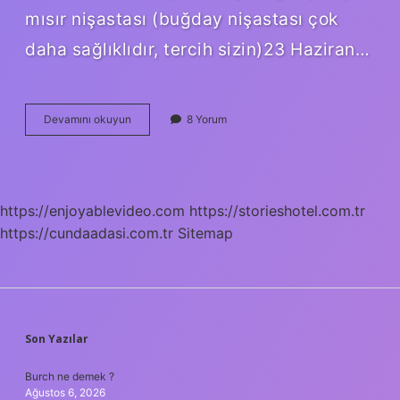
mısır nişastası (buğday nişastası çok
daha sağlıklıdır, tercih sizin)23 Haziran…
Bici
Devamını okuyun
8 Yorum
Bici
Kırmızı
Şerbet
Nasıl
Yapılır
https://enjoyablevideo.com
https://storieshotel.com.tr
https://cundaadasi.com.tr
Sitemap
SIDEBAR
Son Yazılar
Burch ne demek ?
Ağustos 6, 2026