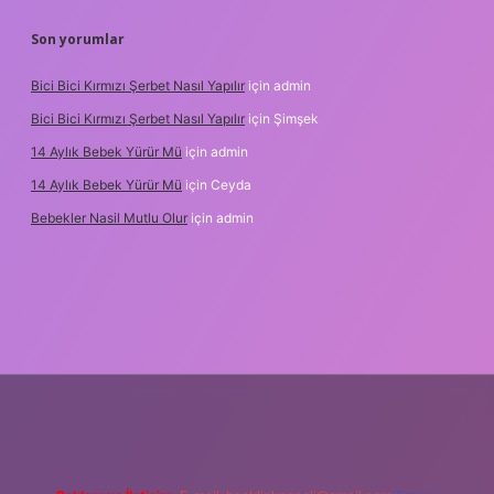
Son yorumlar
Bici Bici Kırmızı Şerbet Nasıl Yapılır
için
admin
Bici Bici Kırmızı Şerbet Nasıl Yapılır
için
Şimşek
14 Aylık Bebek Yürür Mü
için
admin
14 Aylık Bebek Yürür Mü
için
Ceyda
Bebekler Nasil Mutlu Olur
için
admin
z/