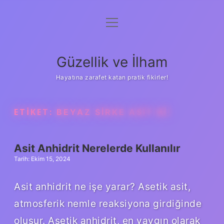
menüyü
Anasayfa
aç
Gizlilik Politikası
Güzellik ve İlham
Yasal Uyarı
Hayatına zarafet katan pratik fikirler!
Hakkımızda
ETIKET:
BEYAZ SIRKE ASIT MI
Asit Anhidrit Nerelerde Kullanılır
Tarih: Ekim 15, 2024
Asit anhidrit ne işe yarar? Asetik asit,
atmosferik nemle reaksiyona girdiğinde
oluşur. Asetik anhidrit, en yaygın olarak