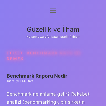
menüyü
Anasayfa
aç
Gizlilik Politikası
Güzellik ve İlham
Yasal Uyarı
Hayatına zarafet katan pratik fikirler!
Hakkımızda
ETIKET:
BENCHMARK RATE NE
DEMEK
Benchmark Raporu Nedir
Tarih: Eylül 14, 2024
Benchmark ne anlama gelir? Rekabet
analizi (benchmarking), bir şirketin