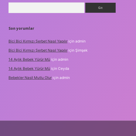
Arama
Son yorumlar
Bici Bici Kırmızı Şerbet Nasıl Yapılır
için
admin
Bici Bici Kırmızı Şerbet Nasıl Yapılır
için
Şimşek
14 Aylık Bebek Yürür Mü
için
admin
14 Aylık Bebek Yürür Mü
için
Ceyda
Bebekler Nasil Mutlu Olur
için
admin
/