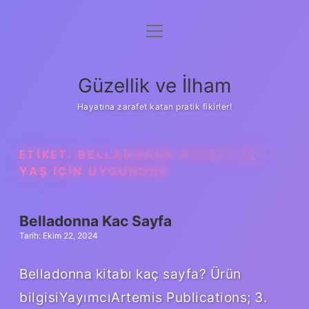
menüyü
Anasayfa
aç
Gizlilik Politikası
Güzellik ve İlham
Yasal Uyarı
Hayatına zarafet katan pratik fikirler!
Hakkımızda
ETIKET:
BELLADONNA KITABI KAÇ
YAŞ IÇIN UYGUNDUR
Belladonna Kac Sayfa
Tarih: Ekim 22, 2024
Belladonna kitabı kaç sayfa? Ürün
bilgisiYayımcı‎Artemis Publications; 3.