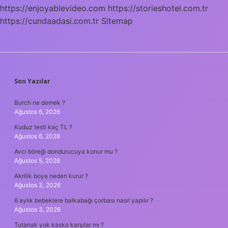
https://enjoyablevideo.com
https://storieshotel.com.tr
https://cundaadasi.com.tr
Sitemap
SIDEBAR
Son Yazılar
Burch ne demek ?
Ağustos 6, 2026
Kuduz testi kaç TL ?
Ağustos 6, 2026
Avcı böreği dondurucuya konur mu ?
Ağustos 5, 2026
Akrilik boya neden kurur ?
Ağustos 3, 2026
6 aylık bebeklere balkabağı çorbası nasıl yapılır ?
Ağustos 3, 2026
Tutanak yok kasko karşılar mı ?