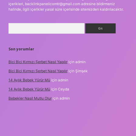
içerikleri,
backlinkpanelicomtr@gmail.com
adresine bildirmeniz
halinde, ilgili içerikler yasal süre içerisinde sitemizden kaldırılacaktır.
Arama
Son yorumlar
Bici Bici Kırmızı Şerbet Nasıl Yapılır
için
admin
Bici Bici Kırmızı Şerbet Nasıl Yapılır
için
Şimşek
14 Aylık Bebek Yürür Mü
için
admin
14 Aylık Bebek Yürür Mü
için
Ceyda
Bebekler Nasil Mutlu Olur
için
admin