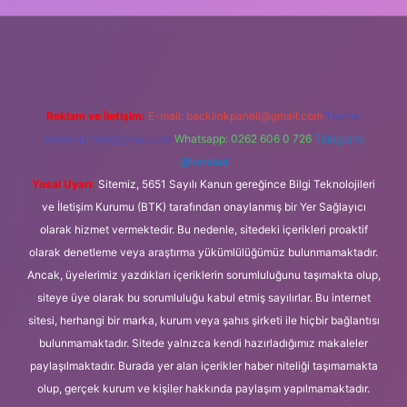
z/
Reklam ve İletişim:
E-mail:
backlinkpaneli@gmail.com
Teams:
forumhizmeti@gmail.com
Whatsapp: 0262 606 0 726
Telegram:
@karabul
Yasal Uyarı:
Sitemiz, 5651 Sayılı Kanun gereğince Bilgi Teknolojileri
ve İletişim Kurumu (BTK) tarafından onaylanmış bir Yer Sağlayıcı
olarak hizmet vermektedir. Bu nedenle, sitedeki içerikleri proaktif
olarak denetleme veya araştırma yükümlülüğümüz bulunmamaktadır.
Ancak, üyelerimiz yazdıkları içeriklerin sorumluluğunu taşımakta olup,
siteye üye olarak bu sorumluluğu kabul etmiş sayılırlar. Bu internet
sitesi, herhangi bir marka, kurum veya şahıs şirketi ile hiçbir bağlantısı
bulunmamaktadır. Sitede yalnızca kendi hazırladığımız makaleler
paylaşılmaktadır. Burada yer alan içerikler haber niteliği taşımamakta
olup, gerçek kurum ve kişiler hakkında paylaşım yapılmamaktadır.