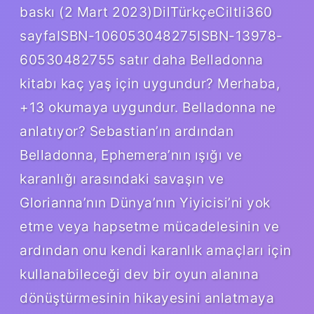
baskı (2 Mart 2023)Dil‎TürkçeCiltli‎360
sayfaISBN-10‎6053048275ISBN-13‎978-
60530482755 satır daha Belladonna
kitabı kaç yaş için uygundur? Merhaba,
+13 okumaya uygundur. Belladonna ne
anlatıyor? Sebastian’ın ardından
Belladonna, Ephemera’nın ışığı ve
karanlığı arasındaki savaşın ve
Glorianna’nın Dünya’nın Yiyicisi’ni yok
etme veya hapsetme mücadelesinin ve
ardından onu kendi karanlık amaçları için
kullanabileceği dev bir oyun alanına
dönüştürmesinin hikayesini anlatmaya