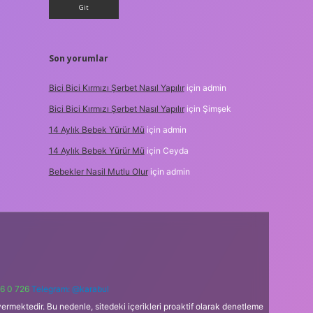
Son yorumlar
Bici Bici Kırmızı Şerbet Nasıl Yapılır
için
admin
Bici Bici Kırmızı Şerbet Nasıl Yapılır
için
Şimşek
14 Aylık Bebek Yürür Mü
için
admin
14 Aylık Bebek Yürür Mü
için
Ceyda
Bebekler Nasil Mutlu Olur
için
admin
6 0 726
Telegram: @karabul
ermektedir. Bu nedenle, sitedeki içerikleri proaktif olarak denetleme