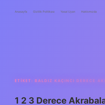
Anasayfa
Gizlilik Politikası
Yasal Uyarı
Hakkımızda
ETIKET:
BALDIZ KAÇINCI DERECE A
1 2 3 Derece Akrabala