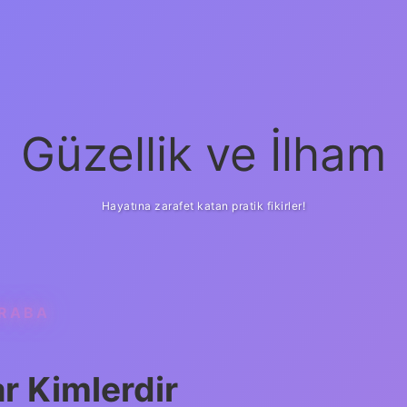
Güzellik ve İlham
Hayatına zarafet katan pratik fikirler!
KRABA
ilbet yeni giriş
güven
r Kimlerdir