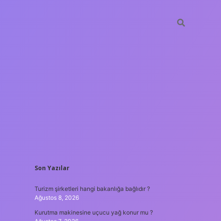
SIDEBAR
Son Yazılar
ilir bahis siteleri
ilbet giriş adresi
www.betexper.xyz/
Turizm şirketleri hangi bakanlığa bağlıdır ?
Ağustos 8, 2026
Kurutma makinesine uçucu yağ konur mu ?