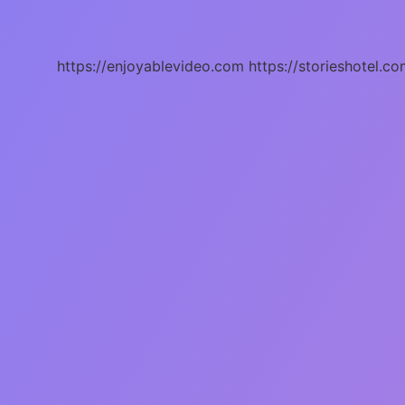
3
Derece
Akrabalar
Kimlerdir
https://enjoyablevideo.com
https://storieshotel.co