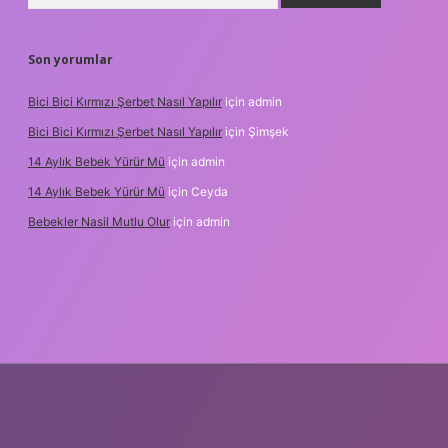
Son yorumlar
Bici Bici Kırmızı Şerbet Nasıl Yapılır
için
admin
Bici Bici Kırmızı Şerbet Nasıl Yapılır
için
Şimşek
14 Aylık Bebek Yürür Mü
için
admin
14 Aylık Bebek Yürür Mü
için
Ceyda
Bebekler Nasil Mutlu Olur
için
admin
/