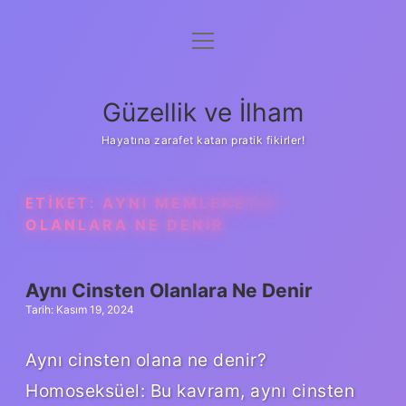
menüyü
Anasayfa
aç
Gizlilik Politikası
Güzellik ve İlham
Yasal Uyarı
Hayatına zarafet katan pratik fikirler!
Hakkımızda
ETIKET:
AYNI MEMLEKETLI
OLANLARA NE DENIR
Aynı Cinsten Olanlara Ne Denir
Tarih: Kasım 19, 2024
Aynı cinsten olana ne denir?
Homoseksüel: Bu kavram, aynı cinsten