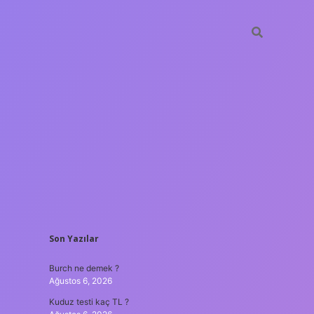
SIDEBAR
Son Yazılar
lir bahis siteleri
ilbet giriş adresi
www.betexper.xyz/
Burch ne demek ?
Ağustos 6, 2026
Kuduz testi kaç TL ?