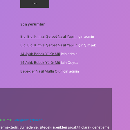
Son yorumlar
Bici Bici Kırmızı Şerbet Nasıl Yapılır
için
admin
Bici Bici Kırmızı Şerbet Nasıl Yapılır
için
Şimşek
14 Aylık Bebek Yürür Mü
için
admin
14 Aylık Bebek Yürür Mü
için
Ceyda
Bebekler Nasil Mutlu Olur
için
admin
6 0 726
Telegram: @karabul
ermektedir. Bu nedenle, sitedeki içerikleri proaktif olarak denetleme