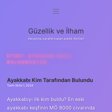
menüyü
Anasayfa
aç
Gizlilik Politikası
Güzellik ve İlham
Yasal Uyarı
Hayatına zarafet katan pratik fikirler!
Hakkımızda
ETIKET:
AYAKKABI NASIL
BULUNMUŞTUR
Ayakkabı Kim Tarafından Bulundu
Tarih: Ekim 1, 2024
Ayakkabıyı ilk kim buldu? En eski
ayakkabı keşfinin MÖ 8000 civarında