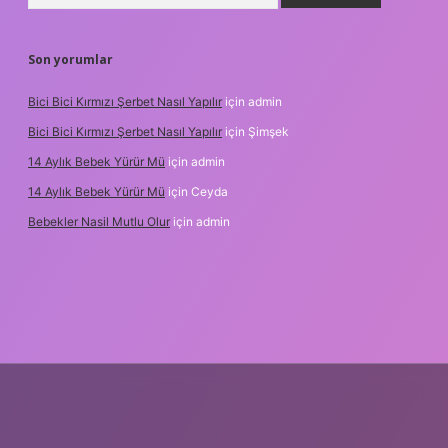
Son yorumlar
Bici Bici Kırmızı Şerbet Nasıl Yapılır
için
admin
Bici Bici Kırmızı Şerbet Nasıl Yapılır
için
Şimşek
14 Aylık Bebek Yürür Mü
için
admin
14 Aylık Bebek Yürür Mü
için
Ceyda
Bebekler Nasil Mutlu Olur
için
admin
z/