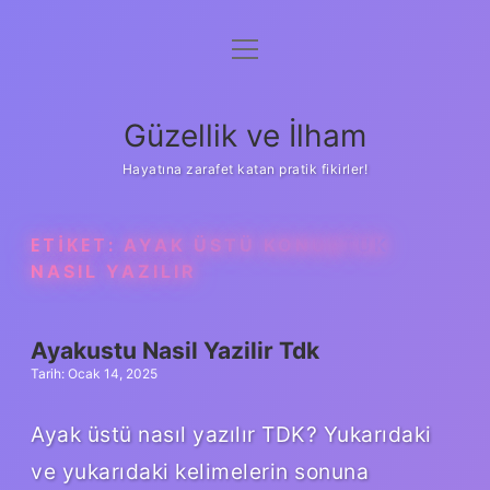
menüyü
Anasayfa
aç
Gizlilik Politikası
Güzellik ve İlham
Yasal Uyarı
Hayatına zarafet katan pratik fikirler!
Hakkımızda
ETIKET:
AYAK ÜSTÜ KONUŞTUK
NASIL YAZILIR
Ayakustu Nasil Yazilir Tdk
Tarih: Ocak 14, 2025
Ayak üstü nasıl yazılır TDK? Yukarıdaki
ve yukarıdaki kelimelerin sonuna