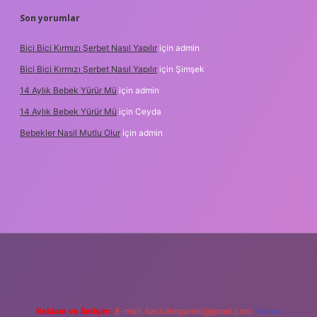
Son yorumlar
Bici Bici Kırmızı Şerbet Nasıl Yapılır
için
admin
Bici Bici Kırmızı Şerbet Nasıl Yapılır
için
Şimşek
14 Aylık Bebek Yürür Mü
için
admin
14 Aylık Bebek Yürür Mü
için
Ceyda
Bebekler Nasil Mutlu Olur
için
admin
z/
Reklam ve İletişim:
E-mail:
backlinkpaneli@gmail.com
Teams: