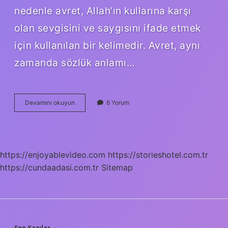
nedenle avret, Allah’ın kullarına karşı
olan sevgisini ve saygısını ifade etmek
için kullanılan bir kelimedir. Avret, aynı
zamanda sözlük anlamı…
Avret
Devamını okuyun
6 Yorum
ne
demek
TDK
https://enjoyablevideo.com
https://storieshotel.com.tr
https://cundaadasi.com.tr
Sitemap
Son Yazılar