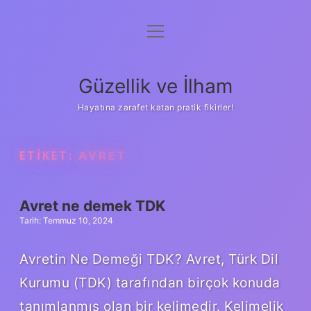
menüyü
Anasayfa
aç
Gizlilik Politikası
Güzellik ve İlham
Yasal Uyarı
Hayatına zarafet katan pratik fikirler!
Hakkımızda
ETIKET:
AVRET
Avret ne demek TDK
Tarih: Temmuz 10, 2024
Avretin Ne Demeği TDK? Avret, Türk Dil
Kurumu (TDK) tarafından birçok konuda
tanımlanmış olan bir kelimedir. Kelimelik