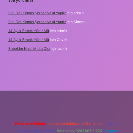
Son yorumlar
Bici Bici Kırmızı Şerbet Nasıl Yapılır
için
admin
Bici Bici Kırmızı Şerbet Nasıl Yapılır
için
Şimşek
14 Aylık Bebek Yürür Mü
için
admin
14 Aylık Bebek Yürür Mü
için
Ceyda
Bebekler Nasil Mutlu Olur
için
admin
yz/
Reklam ve İletişim:
E-mail:
backlinkpaneli@gmail.com
Teams:
forumhizmeti@gmail.com
Whatsapp: 0262 606 0 726
Telegram: