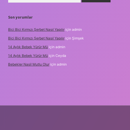
Son yorumlar
Bici Bici Kırmızı Şerbet Nasıl Yapılır
için
admin
Bici Bici Kırmızı Şerbet Nasıl Yapılır
için
Şimşek
14 Aylık Bebek Yürür Mü
için
admin
14 Aylık Bebek Yürür Mü
için
Ceyda
Bebekler Nasil Mutlu Olur
için
admin
z/