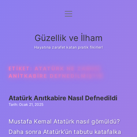
menüyü
Anasayfa
aç
Gizlilik Politikası
Güzellik ve İlham
Yasal Uyarı
Hayatına zarafet katan pratik fikirler!
Hakkımızda
ETIKET:
ATATÜRK NE ZAMAN
ANITKABIRE DEFNEDILMIŞTIR
Atatürk Anıtkabire Nasıl Defnedildi
Tarih: Ocak 21, 2025
Mustafa Kemal Atatürk nasıl gömüldü?
Daha sonra Atatürk’ün tabutu katafalka