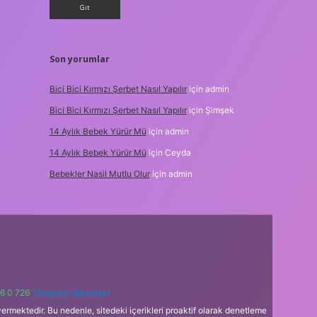
Son yorumlar
Bici Bici Kırmızı Şerbet Nasıl Yapılır
için
admin
Bici Bici Kırmızı Şerbet Nasıl Yapılır
için
Şimşek
14 Aylık Bebek Yürür Mü
için
admin
14 Aylık Bebek Yürür Mü
için
Ceyda
Bebekler Nasil Mutlu Olur
için
admin
6 0 726
Telegram: @karabul
ermektedir. Bu nedenle, sitedeki içerikleri proaktif olarak denetleme