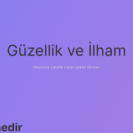
Güzellik ve İlham
Hayatına zarafet katan pratik fikirler!
ilbet yeni giriş
güv
nedir