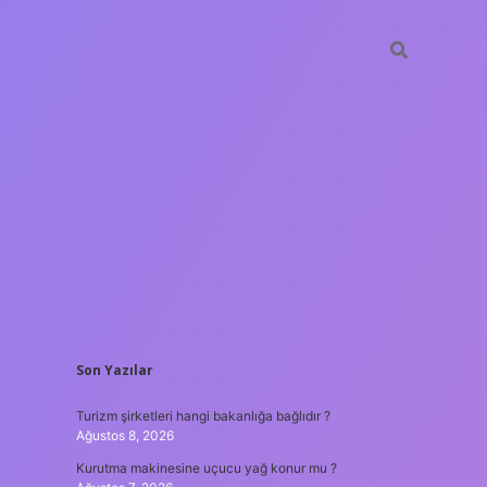
SIDEBAR
Son Yazılar
enilir bahis siteleri
ilbet giriş adresi
www.betexper.xyz/
Turizm şirketleri hangi bakanlığa bağlıdır ?
Ağustos 8, 2026
Kurutma makinesine uçucu yağ konur mu ?