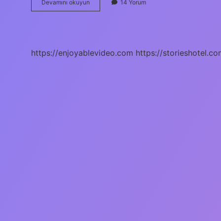
Atatürk’ün
Devamını okuyun
14 Yorum
7
özelliği
nedir
https://enjoyablevideo.com
https://storieshotel.co