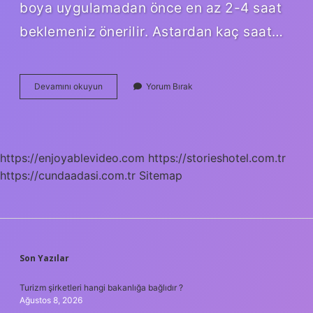
boya uygulamadan önce en az 2-4 saat
beklemeniz önerilir. Astardan kaç saat…
Astardan
Devamını okuyun
Yorum Bırak
Sonra
Boya
Nasıl
Yapılır
https://enjoyablevideo.com
https://storieshotel.com.tr
https://cundaadasi.com.tr
Sitemap
SIDEBAR
Son Yazılar
Turizm şirketleri hangi bakanlığa bağlıdır ?
Ağustos 8, 2026