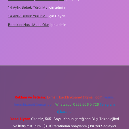
14 Aylık Bebek Yürür Mü
için
admin
14 Aylık Bebek Yürür Mü
için
Ceyda
Bebekler Nasil Mutlu Olur
için
admin
yz/
Reklam ve İletişim:
E-mail:
backlinkpaneli@gmail.com
Teams:
forumhizmeti@gmail.com
Whatsapp: 0262 606 0 726
Telegram:
@karabul
Yasal Uyarı:
Sitemiz, 5651 Sayılı Kanun gereğince Bilgi Teknolojileri
ve İletişim Kurumu (BTK) tarafından onaylanmış bir Yer Sağlayıcı