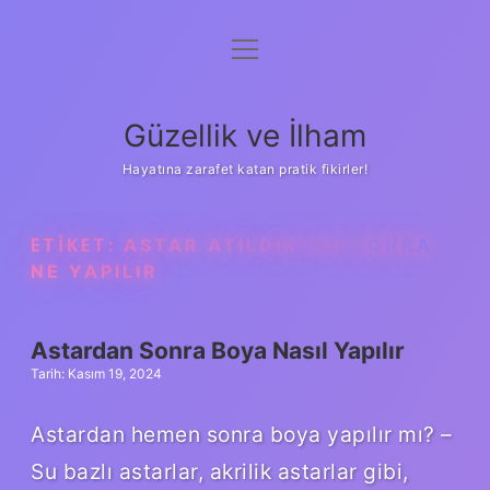
menüyü
Anasayfa
aç
Gizlilik Politikası
Güzellik ve İlham
Yasal Uyarı
Hayatına zarafet katan pratik fikirler!
Hakkımızda
ETIKET:
ASTAR ATILDIKTAN SONRA
NE YAPILIR
Astardan Sonra Boya Nasıl Yapılır
Tarih: Kasım 19, 2024
Astardan hemen sonra boya yapılır mı? –
Su bazlı astarlar, akrilik astarlar gibi,