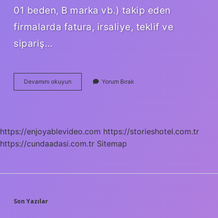
01 beden, B marka vb.) takip eden
firmalarda fatura, irsaliye, teklif ve
sipariş…
Asorti
Devamını okuyun
Yorum Bırak
Paket
Ne
Demek
https://enjoyablevideo.com
https://storieshotel.com.tr
https://cundaadasi.com.tr
Sitemap
SIDEBAR
Son Yazılar