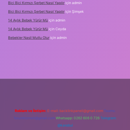
Bici Bici Kırmızı Şerbet Nasıl Yapılır
için
admin
Bici Bici Kırmızı Şerbet Nasıl Yapılır
için
Şimşek
14 Aylık Bebek Yürür Mü
için
admin
14 Aylık Bebek Yürür Mü
için
Ceyda
Bebekler Nasil Mutlu Olur
için
admin
yz/
Reklam ve İletişim:
E-mail:
backlinkpaneli@gmail.com
Teams:
forumhizmeti@gmail.com
Whatsapp: 0262 606 0 726
Telegram:
@karabul