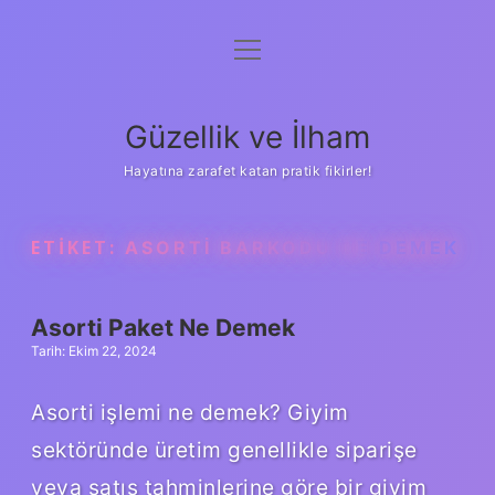
menüyü
Anasayfa
aç
Gizlilik Politikası
Güzellik ve İlham
Yasal Uyarı
Hayatına zarafet katan pratik fikirler!
Hakkımızda
ETIKET:
ASORTI BARKODU NE DEMEK
Asorti Paket Ne Demek
Tarih: Ekim 22, 2024
Asorti işlemi ne demek? Giyim
sektöründe üretim genellikle siparişe
veya satış tahminlerine göre bir giyim