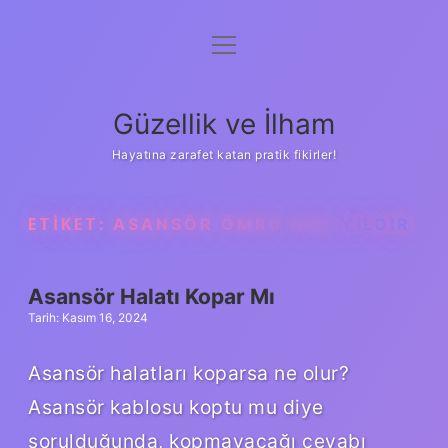
menüyü
Anasayfa
aç
Gizlilik Politikası
Güzellik ve İlham
Yasal Uyarı
Hayatına zarafet katan pratik fikirler!
Hakkımızda
ETIKET:
ASANSÖR ÖMRÜ KAÇ YILDIR
Asansör Halatı Kopar Mı
Tarih: Kasım 16, 2024
Asansör halatları koparsa ne olur?
Asansör kablosu koptu mu diye
sorulduğunda, kopmayacağı cevabı