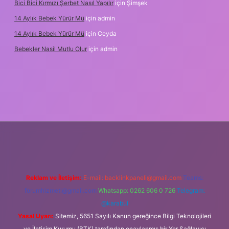
Bici Bici Kırmızı Şerbet Nasıl Yapılır
için
Şimşek
14 Aylık Bebek Yürür Mü
için
admin
14 Aylık Bebek Yürür Mü
için
Ceyda
Bebekler Nasil Mutlu Olur
için
admin
yz/
Reklam ve İletişim:
E-mail:
backlinkpaneli@gmail.com
Teams:
forumhizmeti@gmail.com
Whatsapp: 0262 606 0 726
Telegram:
@karabul
Yasal Uyarı:
Sitemiz, 5651 Sayılı Kanun gereğince Bilgi Teknolojileri
ve İletişim Kurumu (BTK) tarafından onaylanmış bir Yer Sağlayıcı