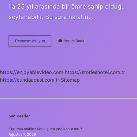
ila 25 yıl arasında bir ömre sahip olduğu
söylenebilir. Bu süre halatın…
Asansör
Devamını okuyun
Yorum Bırak
Halatı
Kopar
Mı
https://enjoyablevideo.com
https://storieshotel.com.tr
https://cundaadasi.com.tr
Sitemap
SIDEBAR
Son Yazılar
Kurutma makinesine uçucu yağ konur mu ?
Ağustos 7, 2026