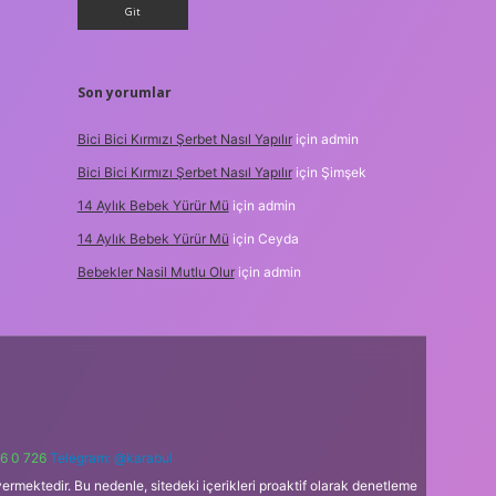
Son yorumlar
Bici Bici Kırmızı Şerbet Nasıl Yapılır
için
admin
Bici Bici Kırmızı Şerbet Nasıl Yapılır
için
Şimşek
14 Aylık Bebek Yürür Mü
için
admin
14 Aylık Bebek Yürür Mü
için
Ceyda
Bebekler Nasil Mutlu Olur
için
admin
6 0 726
Telegram: @karabul
ermektedir. Bu nedenle, sitedeki içerikleri proaktif olarak denetleme