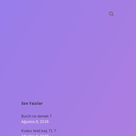
SIDEBAR
Son Yazılar
lir bahis siteleri
ilbet giriş adresi
www.betexper.xyz/
Burch ne demek ?
Ağustos 6, 2026
Kuduz testi kaç TL ?