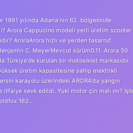
or 1991 yılında Adana’nın 62. bölgesinde
ı? Arora Cappucino modeli yerli üretim scooter
mdir? AroraArora hızlı ve yerden tasarruf
ciBenjamin C. MeyerMevcut sürüm0.11. Arora 50
a Türkiye’de kurulan bir motosiklet markasıdır.
yüksek üretim kapasitesine sahip elektrikli
Mersin karayolu üzerindeki ARORA’da yangın
 itfaiye sevk edildi. Yuki motor çin malı mı? İşt
 Goldfox 162…