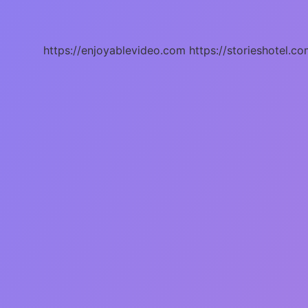
Çin
Malı
Mı
https://enjoyablevideo.com
https://storieshotel.co