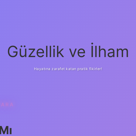
Güzellik ve İlham
Hayatına zarafet katan pratik fikirler!
PARA
ilbet yeni giriş
güveni
 Mı