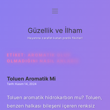
menüyü
Anasayfa
aç
Gizlilik Politikası
Güzellik ve İlham
Yasal Uyarı
Hayatına zarafet katan pratik fikirler!
Hakkımızda
ETIKET:
AROMATIK OLUP
OLMADIĞINI NASIL ANLARIZ
Toluen Aromatik Mi
Tarih: Kasım 14, 2024
Toluen aromatik hidrokarbon mu? Toluen,
benzen halkası bileşeni içeren renksiz