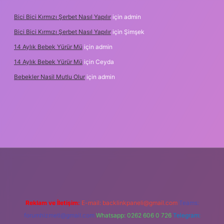
Bici Bici Kırmızı Şerbet Nasıl Yapılır
için
admin
Bici Bici Kırmızı Şerbet Nasıl Yapılır
için
Şimşek
14 Aylık Bebek Yürür Mü
için
admin
14 Aylık Bebek Yürür Mü
için
Ceyda
Bebekler Nasil Mutlu Olur
için
admin
yz/
Reklam ve İletişim:
E-mail:
backlinkpaneli@gmail.com
Teams:
forumhizmeti@gmail.com
Whatsapp: 0262 606 0 726
Telegram: