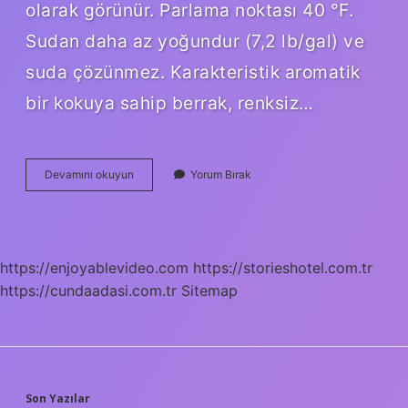
olarak görünür. Parlama noktası 40 °F.
Sudan daha az yoğundur (7,2 lb/gal) ve
suda çözünmez. Karakteristik aromatik
bir kokuya sahip berrak, renksiz…
Toluen
Devamını okuyun
Yorum Bırak
Aromatik
Mi
https://enjoyablevideo.com
https://storieshotel.com.tr
https://cundaadasi.com.tr
Sitemap
Son Yazılar