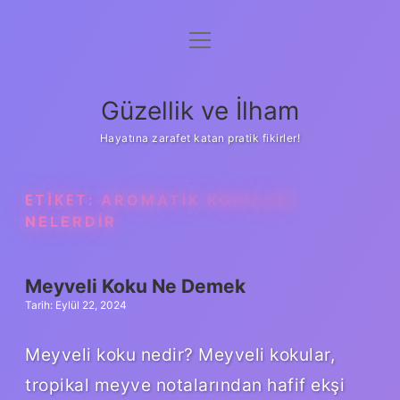
menüyü
Anasayfa
aç
Gizlilik Politikası
Güzellik ve İlham
Yasal Uyarı
Hayatına zarafet katan pratik fikirler!
Hakkımızda
ETIKET:
AROMATIK KOKULAR
NELERDIR
Meyveli Koku Ne Demek
Tarih: Eylül 22, 2024
Meyveli koku nedir? Meyveli kokular,
tropikal meyve notalarından hafif ekşi