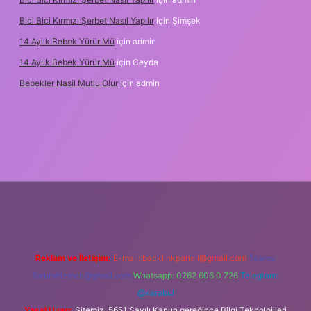
Bici Bici Kırmızı Şerbet Nasıl Yapılır
için
Şimşek
14 Aylık Bebek Yürür Mü
için
admin
14 Aylık Bebek Yürür Mü
için
Ceyda
Bebekler Nasil Mutlu Olur
için
admin
yz/
Reklam ve İletişim:
E-mail:
backlinkpaneli@gmail.com
Teams:
forumhizmeti@gmail.com
Whatsapp: 0262 606 0 726
Telegram:
@karabul
Yasal Uyarı:
Sitemiz, 5651 Sayılı Kanun gereğince Bilgi Teknolojileri