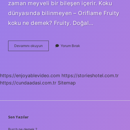
zaman meyveli bir bileşen içerir. Koku
dünyasında bilinmeyen – Oriflame Fruity
koku ne demek? Fruity. Doğal…
Meyveli
Devamını okuyun
Yorum Bırak
Koku
Ne
Demek
https://enjoyablevideo.com
https://storieshotel.com.tr
https://cundaadasi.com.tr
Sitemap
SIDEBAR
Son Yazılar
Burch ne demek ?