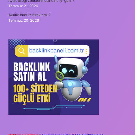
Ayak bileği zedelenmesine ne iyi gelir ?
Temmuz 21, 2026
Akrilik bant iz bırakır mı ?
Temmuz 20, 2026