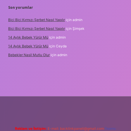
Son yorumlar
Bici Bici Kırmızı Şerbet Nasıl Yapılır
için
admin
Bici Bici Kırmızı Şerbet Nasıl Yapılır
için
Şimşek
14 Aylık Bebek Yürür Mü
için
admin
14 Aylık Bebek Yürür Mü
için
Ceyda
Bebekler Nasil Mutlu Olur
için
admin
z/
Reklam ve İletişim:
E-mail:
backlinkpaneli@gmail.com
Teams: