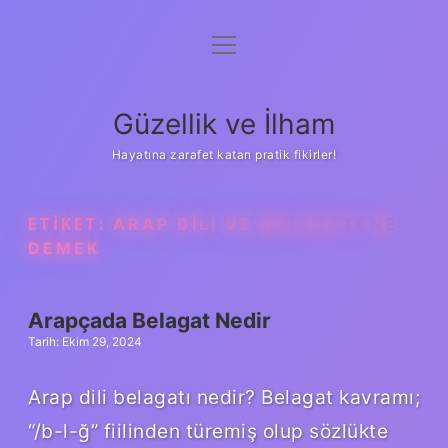
menüyü
Anasayfa
aç
Gizlilik Politikası
Güzellik ve İlham
Yasal Uyarı
Hayatına zarafet katan pratik fikirler!
Hakkımızda
ETIKET:
ARAP DILI VE BELAGATI NE
DEMEK
Arapçada Belagat Nedir
Tarih: Ekim 29, 2024
Arap dili belagatı nedir? Belagat kavramı;
“/b-l-ğ” fiilinden türemiş olup sözlükte