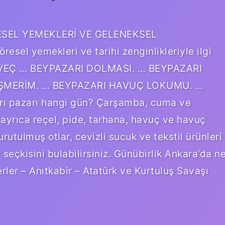
ÖRESEL YEMEKLERİ VE GELENEKSEL
el yemekleri ve tarihi zenginlikleriyle ilgi
GÜVEÇ … BEYPAZARI DOLMASI. … BEYPAZARI
ŞMERİM. … BEYPAZARI HAVUÇ LOKUMU. …
ı pazarı hangi gün? Çarşamba, cuma ve
ayrıca reçel, pide, tarhana, havuç ve havuç
urutulmuş otlar, cevizli sucuk ve tekstil ürünleri
 seçkisini bulabilirsiniz. Günübirlik Ankara’da n
rler – Anıtkabir – Atatürk ve Kurtuluş Savaşı