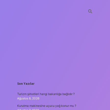
SIDEBAR
Son Yazılar
lir bahis siteleri
ilbet giriş adresi
www.betexper.xyz/
Turizm şirketleri hangi bakanlığa bağlıdır ?
Ağustos 8, 2026
Kurutma makinesine uçucu yağ konur mu ?