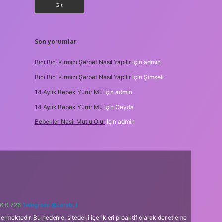
Son yorumlar
Bici Bici Kırmızı Şerbet Nasıl Yapılır
için
admin
Bici Bici Kırmızı Şerbet Nasıl Yapılır
için
Şimşek
14 Aylık Bebek Yürür Mü
için
admin
14 Aylık Bebek Yürür Mü
için
Ceyda
Bebekler Nasil Mutlu Olur
için
admin
6 0 726
Telegram: @karabul
ermektedir. Bu nedenle, sitedeki içerikleri proaktif olarak denetleme