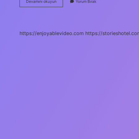
Beypazarı
Devamını okuyun
Yorum Bırak
Günübirlik
Ne
Yapılır
https://enjoyablevideo.com
https://storieshotel.co