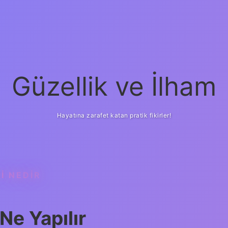
Güzellik ve İlham
Hayatına zarafet katan pratik fikirler!
I NEDIR
ilbet yeni giriş
güveni
Ne Yapılır