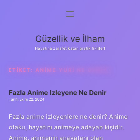
menüyü
Anasayfa
aç
Gizlilik Politikası
Güzellik ve İlham
Yasal Uyarı
Hayatına zarafet katan pratik fikirler!
Hakkımızda
ETIKET:
ANIME YURI NE DEMEK
Fazla Anime Izleyene Ne Denir
Tarih: Ekim 22, 2024
Fazla anime izleyenlere ne denir? Anime
otaku, hayatını animeye adayan kişidir.
Anime, animenin anavatanı olan