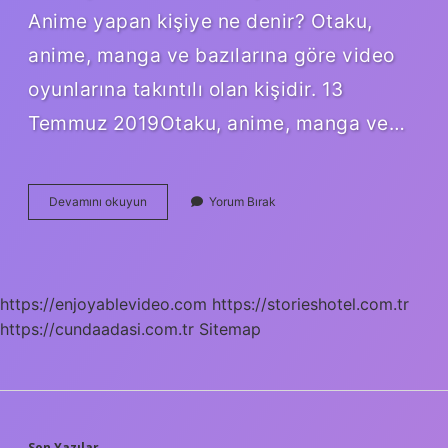
Anime yapan kişiye ne denir? Otaku,
anime, manga ve bazılarına göre video
oyunlarına takıntılı olan kişidir. 13
Temmuz 2019Otaku, anime, manga ve…
Fazla
Devamını okuyun
Yorum Bırak
Anime
Izleyene
Ne
Denir
https://enjoyablevideo.com
https://storieshotel.com.tr
https://cundaadasi.com.tr
Sitemap
Son Yazılar