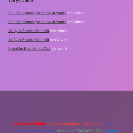
Son yorumlar
Bici Bici Kırmızı Şerbet Nasıl Yapılır
için
admin
Bici Bici Kırmızı Şerbet Nasıl Yapılır
için
Şimşek
14 Aylık Bebek Yürür Mü
için
admin
14 Aylık Bebek Yürür Mü
için
Ceyda
Bebekler Nasil Mutlu Olur
için
admin
z/
Reklam ve İletişim:
E-mail:
backlinkpaneli@gmail.com
Teams:
forumhizmeti@gmail.com
Whatsapp: 0262 606 0 726
Telegram: