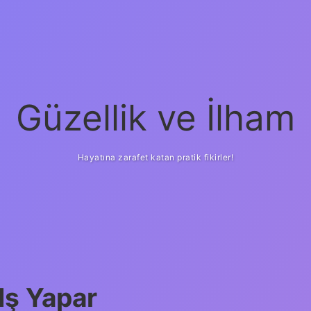
Güzellik ve İlham
Hayatına zarafet katan pratik fikirler!
ilbet yeni giriş
güven
Iş Yapar