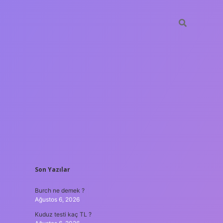
SIDEBAR
Son Yazılar
ilir bahis siteleri
ilbet giriş adresi
www.betexper.xyz/
Burch ne demek ?
Ağustos 6, 2026
Kuduz testi kaç TL ?