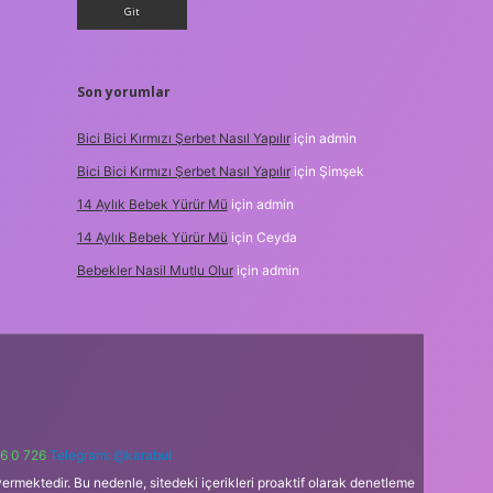
Son yorumlar
Bici Bici Kırmızı Şerbet Nasıl Yapılır
için
admin
Bici Bici Kırmızı Şerbet Nasıl Yapılır
için
Şimşek
14 Aylık Bebek Yürür Mü
için
admin
14 Aylık Bebek Yürür Mü
için
Ceyda
Bebekler Nasil Mutlu Olur
için
admin
6 0 726
Telegram: @karabul
ermektedir. Bu nedenle, sitedeki içerikleri proaktif olarak denetleme