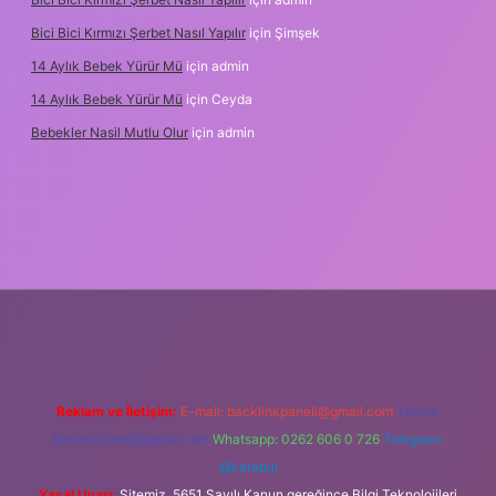
Bici Bici Kırmızı Şerbet Nasıl Yapılır
için
Şimşek
14 Aylık Bebek Yürür Mü
için
admin
14 Aylık Bebek Yürür Mü
için
Ceyda
Bebekler Nasil Mutlu Olur
için
admin
yz/
Reklam ve İletişim:
E-mail:
backlinkpaneli@gmail.com
Teams:
forumhizmeti@gmail.com
Whatsapp: 0262 606 0 726
Telegram:
@karabul
Yasal Uyarı:
Sitemiz, 5651 Sayılı Kanun gereğince Bilgi Teknolojileri