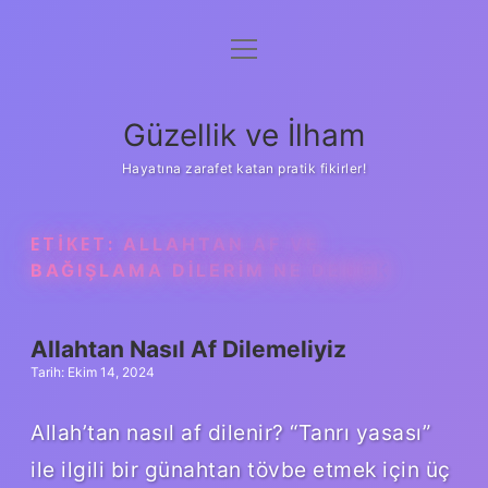
menüyü
Anasayfa
aç
Gizlilik Politikası
Güzellik ve İlham
Yasal Uyarı
Hayatına zarafet katan pratik fikirler!
Hakkımızda
ETIKET:
ALLAHTAN AF VE
BAĞIŞLAMA DILERIM NE DEMEK
Allahtan Nasıl Af Dilemeliyiz
Tarih: Ekim 14, 2024
Allah’tan nasıl af dilenir? “Tanrı yasası”
ile ilgili bir günahtan tövbe etmek için üç