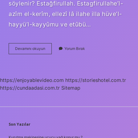
söylenir? Estağfirullah. Estagfirullahe’l-
azîm el-kerîm, ellezî lâ ilahe illa hüve’l-
hayyü’l-kayyûmu ve etûbü…
Allahtan
Devamını okuyun
Yorum Bırak
Nasıl
Af
Dilemeliyiz
https://enjoyablevideo.com
https://storieshotel.com.tr
https://cundaadasi.com.tr
Sitemap
SIDEBAR
Son Yazılar
Kurutma makinesine uçucu yağ konur mu ?