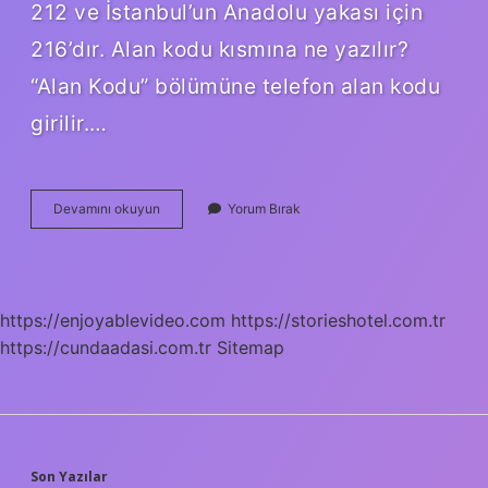
212 ve İstanbul’un Anadolu yakası için
216’dır. Alan kodu kısmına ne yazılır?
“Alan Kodu” bölümüne telefon alan kodu
girilir.…
Akyurt
Devamını okuyun
Yorum Bırak
Ankara
Posta
Kodu
Nedir
https://enjoyablevideo.com
https://storieshotel.com.tr
https://cundaadasi.com.tr
Sitemap
Son Yazılar