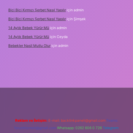
Bici Bici Kırmızı Şerbet Nasıl Yapılır
için
admin
Bici Bici Kırmızı Şerbet Nasıl Yapılır
için
Şimşek
14 Aylık Bebek Yürür Mü
için
admin
14 Aylık Bebek Yürür Mü
için
Ceyda
Bebekler Nasil Mutlu Olur
için
admin
et yeni giriş
güvenilir bahis siteleri
ilbet giriş adresi
www.betex
Reklam ve İletişim:
E-mail:
backlinkpaneli@gmail.com
Teams:
forumhizmeti@gmail.com
Whatsapp: 0262 606 0 726
Telegram: