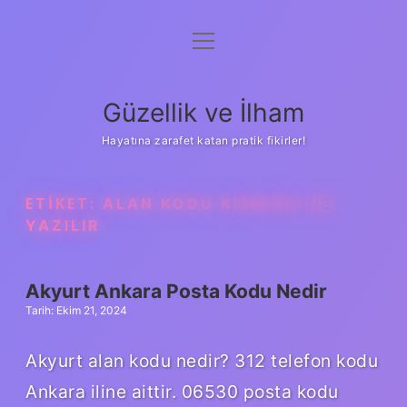
menüyü
Anasayfa
aç
Gizlilik Politikası
Güzellik ve İlham
Yasal Uyarı
Hayatına zarafet katan pratik fikirler!
Hakkımızda
ETIKET:
ALAN KODU KISMINA NE
YAZILIR
Akyurt Ankara Posta Kodu Nedir
Tarih: Ekim 21, 2024
Akyurt alan kodu nedir? 312 telefon kodu
Ankara iline aittir. 06530 posta kodu