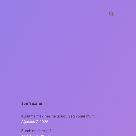
SIDEBAR
Son Yazılar
ilir bahis siteleri
ilbet giriş adresi
www.betexper.xyz/
Kurutma makinesine uçucu yağ konur mu ?
Ağustos 7, 2026
Burch ne demek ?