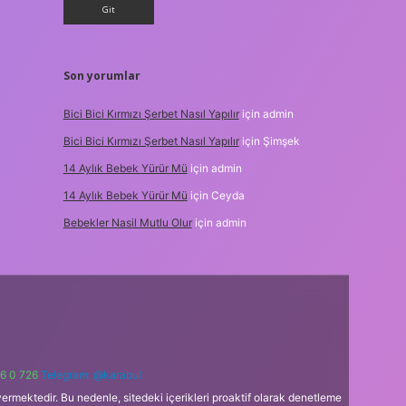
Son yorumlar
Bici Bici Kırmızı Şerbet Nasıl Yapılır
için
admin
Bici Bici Kırmızı Şerbet Nasıl Yapılır
için
Şimşek
14 Aylık Bebek Yürür Mü
için
admin
14 Aylık Bebek Yürür Mü
için
Ceyda
Bebekler Nasil Mutlu Olur
için
admin
6 0 726
Telegram: @karabul
ermektedir. Bu nedenle, sitedeki içerikleri proaktif olarak denetleme