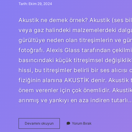
Tarih: Ekim 29, 2024
Akustik ne demek örnek? Akustik (ses bilimi
veya gaz halindeki malzemelerdeki dalga y
gürültüye neden olan titreşimlerin ve gür
fotoğrafı. Alexis Glass tarafından çekilm
basıncındaki küçük titreşimsel değişiklik
hissi, bu titreşimler belirli bir ses alıcıs
fiziğinin alanına AKUSTİK denir. Akustik
önem verenler için çok önemlidir. Akusti
arınmış ve yankıyı en aza indiren tutarlı
Akustik
Devamını okuyun
Yorum Bırak
Alan