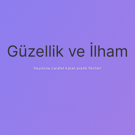
Güzellik ve İlham
Hayatına zarafet katan pratik fikirler!
ilbet yeni giriş
güven