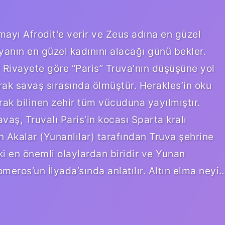
lmayı Afrodit’e verir ve Zeus adına en güzel
yanın en güzel kadınını alacağı günü bekler.
 Rivayete göre “Paris” Truva’nın düşüşüne yol
ak savaş sırasında ölmüştür. Herakles’in oku
rak bilinen zehir tüm vücuduna yayılmıştır.
aş, Truvalı Paris’in kocası Sparta kralı
 Akalar (Yunanlılar) tarafından Truva şehrine
ki en önemli olaylardan biridir ve Yunan
omeros’un İlyada’sında anlatılır. Altın elma neyi