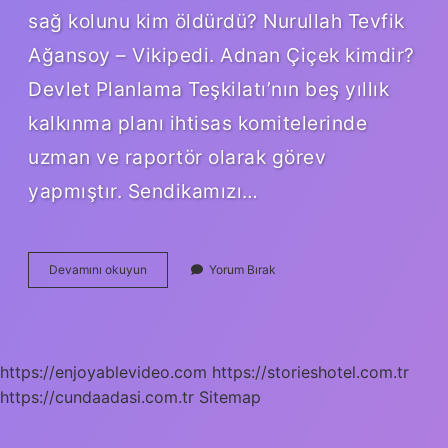
sağ kolunu kim öldürdü? Nurullah Tevfik
Ağansoy – Vikipedi. Adnan Çiçek kimdir?
Devlet Planlama Teşkilatı’nın beş yıllık
kalkınma planı ihtisas komitelerinde
uzman ve raportör olarak görev
yapmıştır. Sendikamızı…
Adnan
Devamını okuyun
Yorum Bırak
Çiçek
Neden
Cezaevine
Girdi
https://enjoyablevideo.com
https://storieshotel.com.tr
https://cundaadasi.com.tr
Sitemap