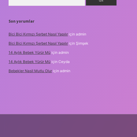
Son yorumlar
Bici Bici Kırmızı Şerbet Nasıl Yapılır
için
admin
Bici Bici Kırmızı Şerbet Nasıl Yapılır
için
Şimşek
14 Aylık Bebek Yürür Mü
için
admin
14 Aylık Bebek Yürür Mü
için
Ceyda
Bebekler Nasil Mutlu Olur
için
admin
z/