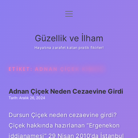
menüyü
Anasayfa
aç
Gizlilik Politikası
Güzellik ve İlham
Yasal Uyarı
Hayatına zarafet katan pratik fikirler!
Hakkımızda
ETIKET:
ADNAN ÇIÇEK KIMDIR
Adnan Çiçek Neden Cezaevine Girdi
Tarih: Aralık 26, 2024
Dursun Çiçek neden cezaevine girdi?
Çiçek hakkında hazırlanan “Ergenekon
iddianamesi” 29 Nisan 2010’da İstanbul