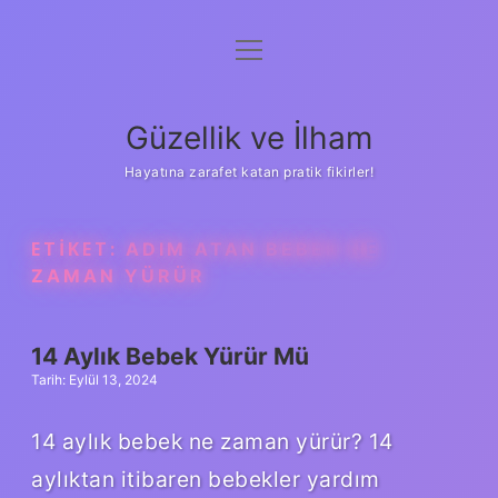
menüyü
Anasayfa
aç
Gizlilik Politikası
Güzellik ve İlham
Yasal Uyarı
Hayatına zarafet katan pratik fikirler!
Hakkımızda
ETIKET:
ADIM ATAN BEBEK NE
ZAMAN YÜRÜR
14 Aylık Bebek Yürür Mü
Tarih: Eylül 13, 2024
14 aylık bebek ne zaman yürür? 14
aylıktan itibaren bebekler yardım