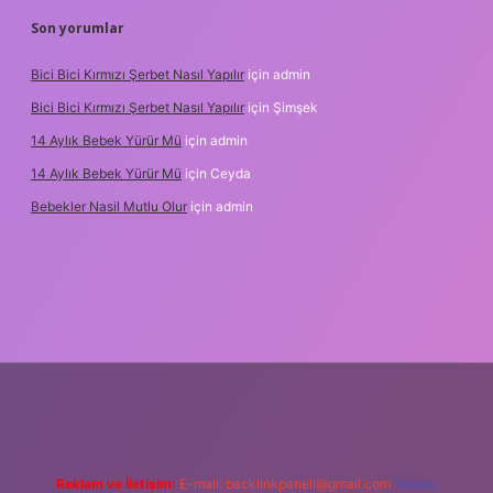
Son yorumlar
Bici Bici Kırmızı Şerbet Nasıl Yapılır
için
admin
Bici Bici Kırmızı Şerbet Nasıl Yapılır
için
Şimşek
14 Aylık Bebek Yürür Mü
için
admin
14 Aylık Bebek Yürür Mü
için
Ceyda
Bebekler Nasil Mutlu Olur
için
admin
/
Reklam ve İletişim:
E-mail:
backlinkpaneli@gmail.com
Teams: