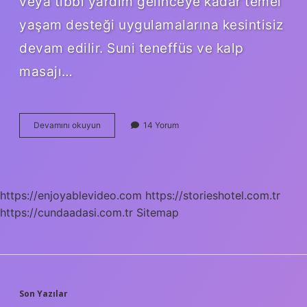
veya tıbbi yardım gelinceye kadar temel
yaşam desteği uygulamalarına kesintisiz
devam edilir. Suni teneffüs ve kalp
masajı…
Suni
Devamını okuyun
14 Yorum
Solunum
Ve
Kalp
Masajı
Kaç
https://enjoyablevideo.com
https://storieshotel.com.tr
Tekrar
https://cundaadasi.com.tr
Yapılır
Sitemap
SIDEBAR
Son Yazılar