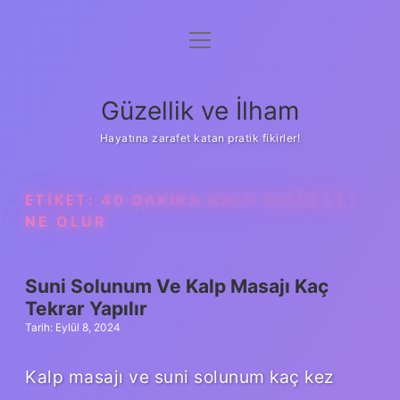
menüyü
Anasayfa
aç
Gizlilik Politikası
Güzellik ve İlham
Yasal Uyarı
Hayatına zarafet katan pratik fikirler!
Hakkımızda
ETIKET:
40 DAKIKA KALP DURURSA
NE OLUR
Suni Solunum Ve Kalp Masajı Kaç
Tekrar Yapılır
Tarih: Eylül 8, 2024
Kalp masajı ve suni solunum kaç kez