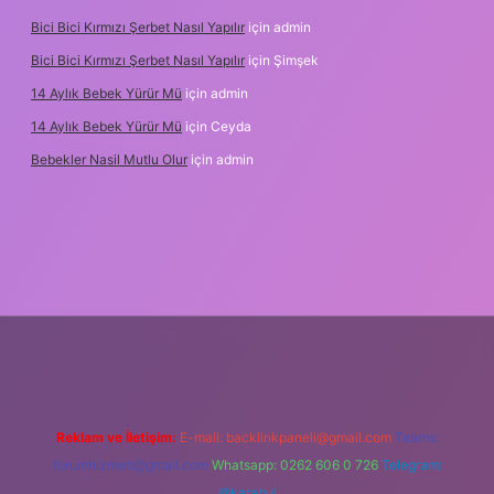
Bici Bici Kırmızı Şerbet Nasıl Yapılır
için
admin
Bici Bici Kırmızı Şerbet Nasıl Yapılır
için
Şimşek
14 Aylık Bebek Yürür Mü
için
admin
14 Aylık Bebek Yürür Mü
için
Ceyda
Bebekler Nasil Mutlu Olur
için
admin
yz/
Reklam ve İletişim:
E-mail:
backlinkpaneli@gmail.com
Teams:
forumhizmeti@gmail.com
Whatsapp: 0262 606 0 726
Telegram:
@karabul