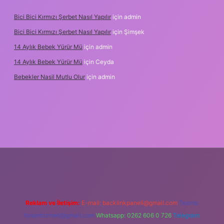
Bici Bici Kırmızı Şerbet Nasıl Yapılır
için
admin
Bici Bici Kırmızı Şerbet Nasıl Yapılır
için
Şimşek
14 Aylık Bebek Yürür Mü
için
admin
14 Aylık Bebek Yürür Mü
için
Ceyda
Bebekler Nasil Mutlu Olur
için
admin
xyz/
Reklam ve İletişim:
E-mail:
backlinkpaneli@gmail.com
Teams:
forumhizmeti@gmail.com
Whatsapp: 0262 606 0 726
Telegram: