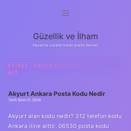
menüyü
Anasayfa
aç
Gizlilik Politikası
Güzellik ve İlham
Yasal Uyarı
Hayatına zarafet katan pratik fikirler!
Hakkımızda
ETIKET:
34570 POSTA KODU NEREYE
AIT
Akyurt Ankara Posta Kodu Nedir
Tarih: Ekim 21, 2024
Akyurt alan kodu nedir? 312 telefon kodu
Ankara iline aittir. 06530 posta kodu