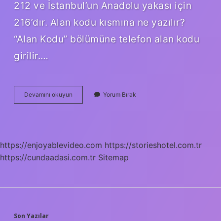
212 ve İstanbul’un Anadolu yakası için
216’dır. Alan kodu kısmına ne yazılır?
“Alan Kodu” bölümüne telefon alan kodu
girilir.…
Akyurt
Devamını okuyun
Yorum Bırak
Ankara
Posta
Kodu
Nedir
https://enjoyablevideo.com
https://storieshotel.com.tr
https://cundaadasi.com.tr
Sitemap
Son Yazılar