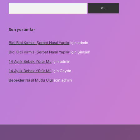
Arama
Son yorumlar
Bici Bici Kırmızı Şerbet Nasıl Yapılır
için
admin
Bici Bici Kırmızı Şerbet Nasıl Yapılır
için
Şimşek
14 Aylık Bebek Yürür Mü
için
admin
14 Aylık Bebek Yürür Mü
için
Ceyda
Bebekler Nasil Mutlu Olur
için
admin
z/