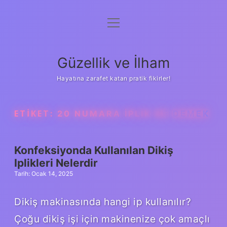
menüyü
Anasayfa
aç
Gizlilik Politikası
Güzellik ve İlham
Yasal Uyarı
Hayatına zarafet katan pratik fikirler!
Hakkımızda
ETIKET:
20 NUMARA IPLIK NE DEMEK
Konfeksiyonda Kullanılan Dikiş
Iplikleri Nelerdir
Tarih: Ocak 14, 2025
Dikiş makinasında hangi ip kullanılır?
Çoğu dikiş işi için makinenize çok amaçlı