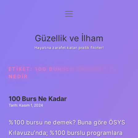
menüyü
Anasayfa
aç
Gizlilik Politikası
Güzellik ve İlham
Yasal Uyarı
Hayatına zarafet katan pratik fikirler!
Hakkımızda
ETIKET:
100 BURSLU ÜNIVERSITE
NEDIR
100 Burs Ne Kadar
Tarih: Kasım 1, 2024
%100 bursu ne demek? Buna göre ÖSYS
Kılavuzu’nda; %100 burslu programlara