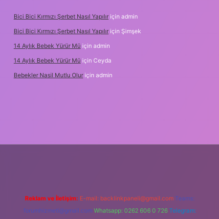
Bici Bici Kırmızı Şerbet Nasıl Yapılır
için
admin
Bici Bici Kırmızı Şerbet Nasıl Yapılır
için
Şimşek
14 Aylık Bebek Yürür Mü
için
admin
14 Aylık Bebek Yürür Mü
için
Ceyda
Bebekler Nasil Mutlu Olur
için
admin
yz/
Reklam ve İletişim:
E-mail:
backlinkpaneli@gmail.com
Teams:
forumhizmeti@gmail.com
Whatsapp: 0262 606 0 726
Telegram: