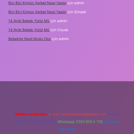
Bici Bici Kırmızı Şerbet Nasıl Yapılır
için
admin
Bici Bici Kırmızı Şerbet Nasıl Yapılır
için
Şimşek
14 Aylık Bebek Yürür Mü
için
admin
14 Aylık Bebek Yürür Mü
için
Ceyda
Bebekler Nasil Mutlu Olur
için
admin
yz/
Reklam ve İletişim:
E-mail:
backlinkpaneli@gmail.com
Teams:
forumhizmeti@gmail.com
Whatsapp: 0262 606 0 726
Telegram:
@karabul