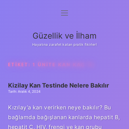
menüyü
Anasayfa
aç
Gizlilik Politikası
Güzellik ve İlham
Yasal Uyarı
Hayatına zarafet katan pratik fikirler!
Hakkımızda
ETIKET:
1 ÜNITE KAN KAÇ TL
Kizilay Kan Testinde Nelere Bakılır
Tarih: Aralık 4, 2024
Kızılay’a kan verirken neye bakılır? Bu
bağlamda bağışlanan kanlarda hepatit B,
hepatit C, HIV, frengi ve kan grubu