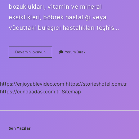
bozuklukları, vitamin ve mineral
eksiklikleri, böbrek hastalığı veya
vücuttaki bulaşıcı hastalıkları teşhis…
Kizilay
Devamını okuyun
Yorum Bırak
Kan
Testinde
Nelere
Bakılır
https://enjoyablevideo.com
https://storieshotel.com.tr
https://cundaadasi.com.tr
Sitemap
SIDEBAR
Son Yazılar