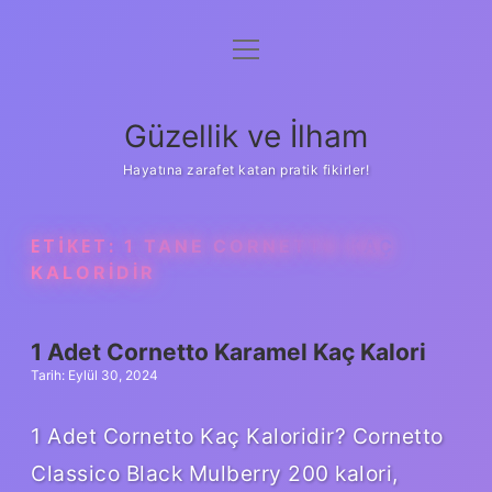
menüyü
Anasayfa
aç
Gizlilik Politikası
Güzellik ve İlham
Yasal Uyarı
Hayatına zarafet katan pratik fikirler!
Hakkımızda
ETIKET:
1 TANE CORNETTO KAÇ
KALORIDIR
1 Adet Cornetto Karamel Kaç Kalori
Tarih: Eylül 30, 2024
1 Adet Cornetto Kaç Kaloridir? Cornetto
Classico Black Mulberry 200 kalori,