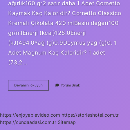
ağırlık160 gr2 satır daha 1 Adet Cornetto
Kaymak Kaç Kaloridir? Cornetto Classico
Kremalı Çikolata 420 mlBesin değeri100
gr/mlEnerji (kcal)128.0Enerji
(kJ)494.0Yağ (g)0.9Doymuş yağ (g)0. 1
Adet Magnum Kaç Kaloridir? 1 adet
(73,2…
1
Devamını okuyun
Yorum Bırak
Adet
Cornetto
Karamel
Kaç
Kalori
https://enjoyablevideo.com
https://storieshotel.com.tr
https://cundaadasi.com.tr
Sitemap