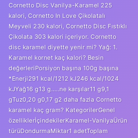
Cornetto Disc Vanilya-Karamel 225
kalori, Cornetto In Love Çikolatalı
Meyveli 230 kalori, Cornetto Disc Fıstıklı
Çikolata 303 kalori içeriyor. Cornetto
disc karamel diyette yenir mi? Yağ: 1.
Karamel kornet kaç kalori? Besin
değerleriPorsiyon başına 100g başına
*Enerji291 kcal/1212 kJ246 kcal/1024
kJYağ16 g13 g…..ne karşılar11 g9,1
gTuz0,20 g0,17 g2 daha fazla Cornetto
karamel kaç gram? KategorilerGenel
özelliklerİçindekilerKaramel-VanilyaÜrün
türüDondurmaMiktar1 adetToplam