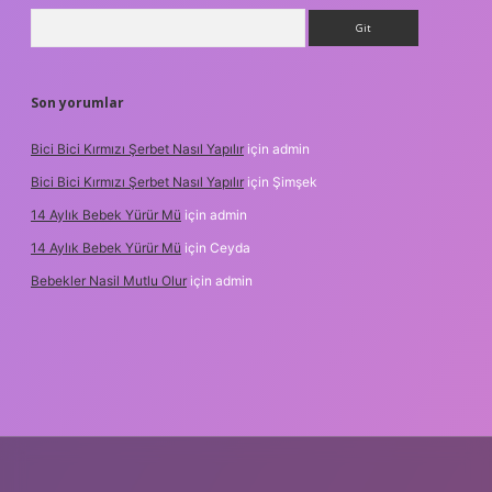
Arama
Son yorumlar
Bici Bici Kırmızı Şerbet Nasıl Yapılır
için
admin
Bici Bici Kırmızı Şerbet Nasıl Yapılır
için
Şimşek
14 Aylık Bebek Yürür Mü
için
admin
14 Aylık Bebek Yürür Mü
için
Ceyda
Bebekler Nasil Mutlu Olur
için
admin
z/