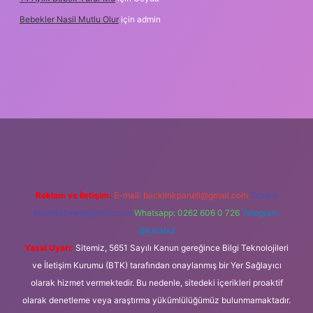
Bebekler Nasil Mutlu Olur
için
admin
yz/
Reklam ve İletişim:
E-mail:
backlinkpaneli@gmail.com
Teams:
forumhizmeti@gmail.com
Whatsapp: 0262 606 0 726
Telegram:
@karabul
Yasal Uyarı:
Sitemiz, 5651 Sayılı Kanun gereğince Bilgi Teknolojileri
ve İletişim Kurumu (BTK) tarafından onaylanmış bir Yer Sağlayıcı
olarak hizmet vermektedir. Bu nedenle, sitedeki içerikleri proaktif
olarak denetleme veya araştırma yükümlülüğümüz bulunmamaktadır.