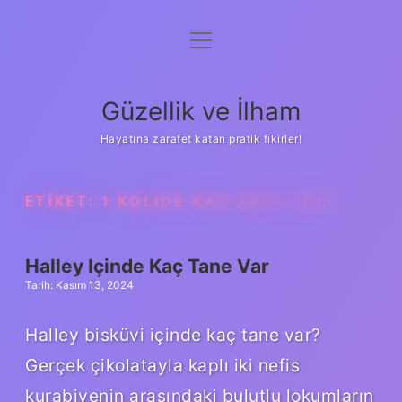
menüyü
Anasayfa
aç
Gizlilik Politikası
Güzellik ve İlham
Yasal Uyarı
Hayatına zarafet katan pratik fikirler!
Hakkımızda
ETIKET:
1 KOLIDE KAÇ ADET VAR
Halley Içinde Kaç Tane Var
Tarih: Kasım 13, 2024
Halley bisküvi içinde kaç tane var?
Gerçek çikolatayla kaplı iki nefis
kurabiyenin arasındaki bulutlu lokumların