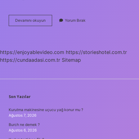
Halley
Devamını okuyun
Yorum Bırak
Içinde
Kaç
Tane
Var
https://enjoyablevideo.com
https://storieshotel.com.tr
https://cundaadasi.com.tr
Sitemap
SIDEBAR
Son Yazılar
Kurutma makinesine uçucu yağ konur mu ?
Ağustos 7, 2026
Burch ne demek ?
Ağustos 6, 2026