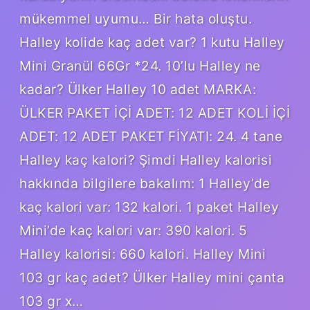
mükemmel uyumu… Bir hata oluştu.
Halley kolide kaç adet var? 1 kutu Halley
Mini Granül 66Gr *24. 10’lu Halley ne
kadar? Ülker Halley 10 adet MARKA:
ÜLKER PAKET İÇİ ADET: 12 ADET KOLİ İÇİ
ADET: 12 ADET PAKET FİYATI: 24. 4 tane
Halley kaç kalori? Şimdi Halley kalorisi
hakkında bilgilere bakalım: 1 Halley’de
kaç kalori var: 132 kalori. 1 paket Halley
Mini’de kaç kalori var: 390 kalori. 5
Halley kalorisi: 660 kalori. Halley Mini
103 gr kaç adet? Ülker Halley mini çanta
103 gr x…